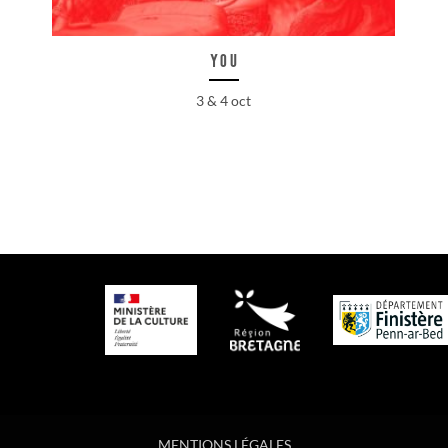
You
3 & 4 oct
MENTIONS LÉGALES