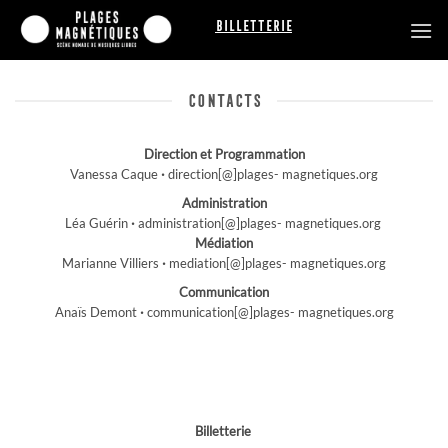
Passer
Billetterie
au
contenu
CONTACTS
Direction et Programmation
Vanessa Caque
·
direction[@]plages- magnetiques.org
Administration
Léa Guérin
·
administration[@]plages- magnetiques.org
Médiation
Marianne Villiers
·
mediation[@]plages- magnetiques.org
Communication
Anaïs Demont
·
communication[@]plages- magnetiques.org
Billetterie