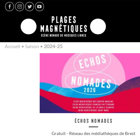
Passer
au
contenu
Accueil
•
Saison
•
2024-25
Échos Nomades
Gratuit - Réseau des médiathèques de Brest