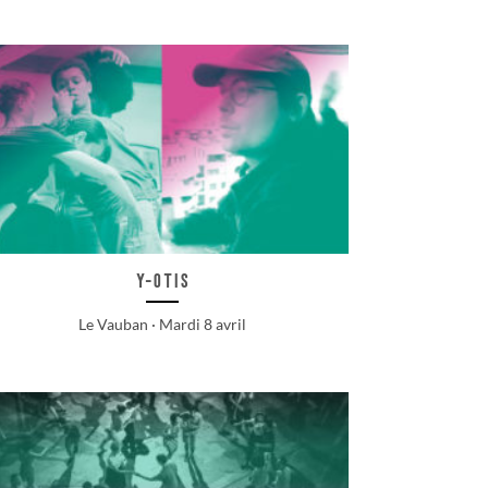
Y-OTIS
Le Vauban · Mardi 8 avril