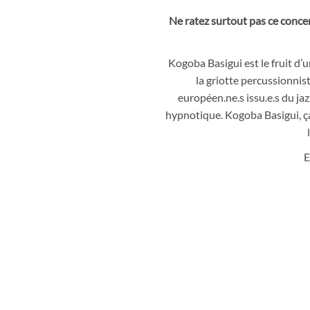
Ne ratez surtout pas ce concer
Kogoba Basigui est le fruit d’
la griotte percussionni
européen.ne.s issu.e.s du j
hypnotique. Kogoba Basigui, ça g
E