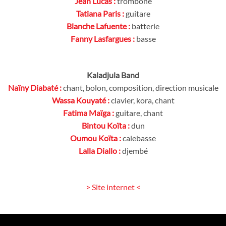
Jean Lucas :
trombone
Tatiana Paris :
guitare
Blanche Lafuente :
batterie
Fanny Lasfargues :
basse
Kaladjula Band
Naïny Diabaté :
chant, bolon, composition, direction musicale
Wassa Kouyaté :
clavier, kora, chant
Fatima Maïga :
guitare, chant
Bintou Koïta :
dun
Oumou Koïta :
calebasse
Lalla Diallo :
djembé
> Site internet <