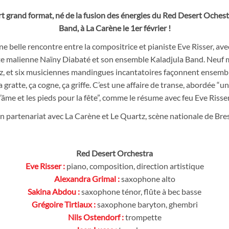
t grand format, né de la fusion des énergies du Red Desert Ochest
Band, à La Carène le 1er février !
une belle rencontre entre la compositrice et pianiste Eve Risser, av
ste malienne Naïny Diabaté et son ensemble Kaladjula Band. Neuf 
azz, et six musiciennes mandingues incantatoires façonnent ensem
ratte, ça cogne, ça griffe. C’est une affaire de transe, abordée “un
l’âme et les pieds pour la fête”, comme le résume avec feu Eve Risser
n partenariat avec La Carène et Le Quartz, scène nationale de Bre
Red Desert Orchestra
Eve Risser :
piano, composition, direction artistique
Alexandra Grimal :
saxophone alto
Sakina Abdou :
saxophone ténor, flûte à bec basse
Grégoire Tirtiaux :
saxophone baryton, ghembri
Nils Ostendorf :
trompette