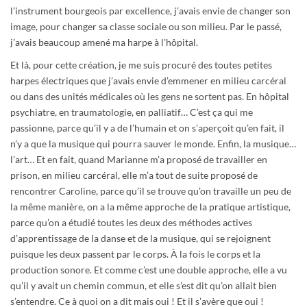
l’instrument bourgeois par excellence, j’avais envie de changer son
image, pour changer sa classe sociale ou son milieu. Par le passé,
j’avais beaucoup amené ma harpe à l’hôpital.
Et là, pour cette création, je me suis procuré des toutes petites
harpes électriques que j’avais envie d’emmener en milieu carcéral
ou dans des unités médicales où les gens ne sortent pas. En hôpital
psychiatre, en traumatologie, en palliatif… C’est ça qui me
passionne, parce qu’il y a de l’humain et on s’aperçoit qu’en fait, il
n’y a que la musique qui pourra sauver le monde. Enfin, la musique…
l’art… Et en fait, quand Marianne m’a proposé de travailler en
prison, en milieu carcéral, elle m’a tout de suite proposé de
rencontrer Caroline, parce qu’il se trouve qu’on travaille un peu de
la même manière, on a la même approche de la pratique artistique,
parce qu’on a étudié toutes les deux des méthodes actives
d’apprentissage de la danse et de la musique, qui se rejoignent
puisque les deux passent par le corps. À la fois le corps et la
production sonore. Et comme c’est une double approche, elle a vu
qu’il y avait un chemin commun, et elle s’est dit qu’on allait bien
s’entendre. Ce à quoi on a dit mais oui ! Et il s’avère que oui !