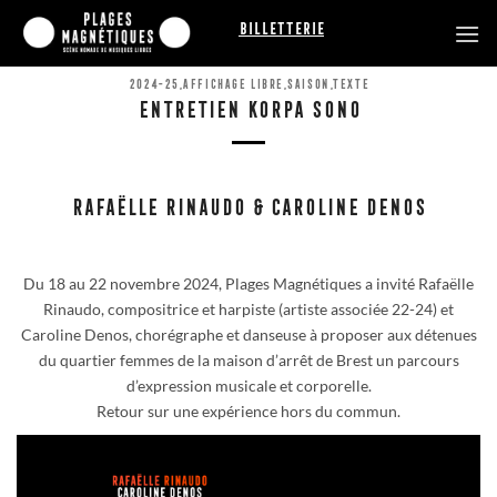
Passer
Billetterie
au
contenu
2024-25
,
AFFICHAGE LIBRE
,
SAISON
,
TEXTE
ENTRETIEN KORPA SONO
RAFAËLLE RINAUDO & CAROLINE DENOS
Du 18 au 22 novembre 2024, Plages Magnétiques a invité Rafaëlle
Rinaudo, compositrice et harpiste (artiste associée 22-24) et
Caroline Denos, chorégraphe et danseuse à proposer aux détenues
du quartier femmes de la maison d’arrêt de Brest un parcours
d’expression musicale et corporelle.
Retour sur une expérience hors du commun.