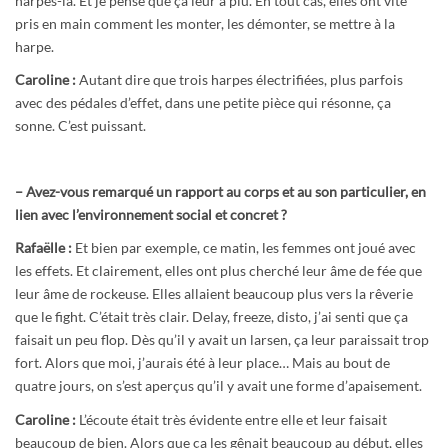
harpes-là. Et je pense que ça leur a plu. En tout cas, elles ont vite
pris en main comment les monter, les démonter, se mettre à la
harpe.
Caroline :
Autant dire que trois harpes électrifiées, plus parfois
avec des pédales d’effet, dans une petite pièce qui résonne, ça
sonne. C’est puissant.
– Avez-vous remarqué un rapport au corps et au son particulier, en
lien avec l’environnement social et concret ?
Rafaëlle :
Et bien par exemple, ce matin, les femmes ont joué avec
les effets. Et clairement, elles ont plus cherché leur âme de fée que
leur âme de rockeuse. Elles allaient beaucoup plus vers la rêverie
que le fight. C’était très clair. Delay, freeze, disto, j’ai senti que ça
faisait un peu flop. Dès qu’il y avait un larsen, ça leur paraissait trop
fort. Alors que moi, j’aurais été à leur place… Mais au bout de
quatre jours, on s’est aperçus qu’il y avait une forme d’apaisement.
Caroline :
L’écoute était très évidente entre elle et leur faisait
beaucoup de bien. Alors que ça les gênait beaucoup au début, elles