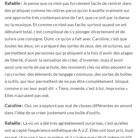
Rafaëlle :
Je pense que ce n’est pas forcément facile de rentrer dans
des pratiques comme les nôtres parce qu’on travaille vraiment sur
une approche très contemporaine de l’art, que ce soit par la danse
ou la musique. Et comme ce n’est pas facile, surtout quand on est
débutant total, c’est compliqué de s’y plonger directement et de
suivre une consigne. Donc ce qu’on a fait avec Caroline, c’est que
toutes les deux, on a préparé des sortes de jeux, des structures, qui
permettent aux personnes qui pratiquent à la fois d’avoir des plages
de liberté, d’avoir la sensation de créer, d’inventer, mais d’avoir
aussi une sorte de parachute, des moments clés où elles peuvent se
raccrocher, des éléments de langage communs, des sortes de boîtes
à outils, qui leur permettent de ne pas être complètement bloqué
comme si on leur avait dit « Tiens, invente, c’est à toi, improvise ».
Elles n’auraient pas osé.
Caroline :
Oui, on a exploré pas mal de choses différentes en amont
dans l’idée de se créer justement une boîte d’outils.
Rafaëlle :
Là où on a été très agréablement surprises, c’est qu’elles
ont accepté l’expérience esthétique de A à Z. Elles ont tout pris, tout
essayé, chacune à leur manière, et il s’avère que c’était même plutôt