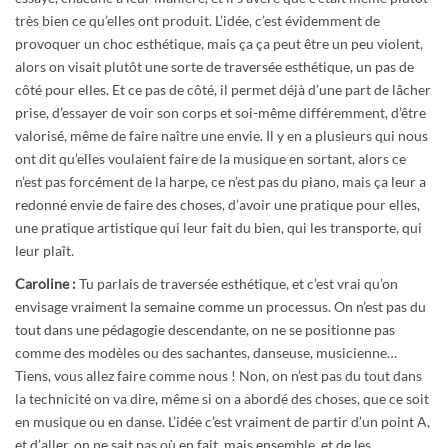
très bien ce qu’elles ont produit. L’idée, c’est évidemment de
provoquer un choc esthétique, mais ça ça peut être un peu violent,
alors on visait plutôt une sorte de traversée esthétique, un pas de
côté pour elles. Et ce pas de côté, il permet déjà d’une part de lâcher
prise, d’essayer de voir son corps et soi-même différemment, d’être
valorisé, même de faire naître une envie. Il y en a plusieurs qui nous
ont dit qu’elles voulaient faire de la musique en sortant, alors ce
n’est pas forcément de la harpe, ce n’est pas du piano, mais ça leur a
redonné envie de faire des choses, d’avoir une pratique pour elles,
une pratique artistique qui leur fait du bien, qui les transporte, qui
leur plaît.
Caroline :
Tu parlais de traversée esthétique, et c’est vrai qu’on
envisage vraiment la semaine comme un processus. On n’est pas du
tout dans une pédagogie descendante, on ne se positionne pas
comme des modèles ou des sachantes, danseuse, musicienne…
Tiens, vous allez faire comme nous ! Non, on n’est pas du tout dans
la technicité on va dire, même si on a abordé des choses, que ce soit
en musique ou en danse. L’idée c’est vraiment de partir d’un point A,
et d’aller, on ne sait pas où en fait, mais ensemble, et de les