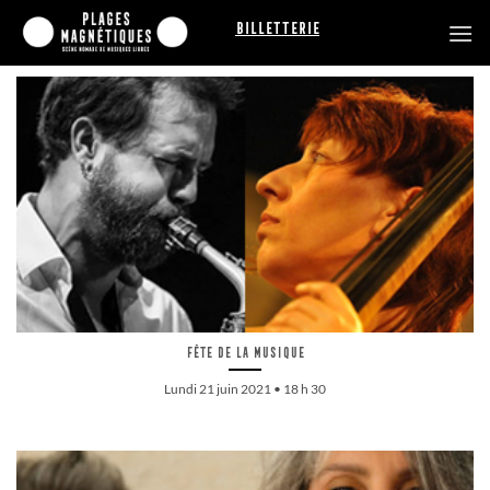
Passer
Billetterie
au
contenu
Fête de la musique
Lundi 21 juin 2021 • 18 h 30