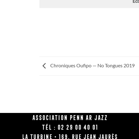
Éco
Chroniques Oufipo — No Tongues 2019
Association Penn Ar Jazz
Tél : 02 29 00 40 01
La Turbine • 169, rue Jean Jaurès