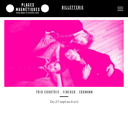
Passer
Billetterie
au
contenu
Trio Courtois . Fincker . Erdmann
Du 27 sept au 6 oct