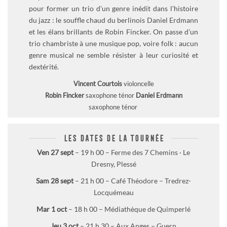
pour former un trio d’un genre inédit dans l’histoire
du jazz : le souffle chaud du berlinois Daniel Erdmann
et les élans brillants de Robin Fincker. On passe d’un
trio chambriste à une musique pop, voire folk : aucun
genre musical ne semble résister à leur curiosité et
dextérité.
Vincent Courtois
violoncelle
Robin Fincker
saxophone ténor
Daniel Erdmann
saxophone ténor
LES DATES DE LA TOURNÉE
Ven 27 sept
– 19 h 00 –
Ferme des 7 Chemins · Le
Dresny, Plessé
Sam 28 sept
– 21 h 00 –
Café Théodore – Tredrez-
Locquémeau
Mar 1 oct
– 18 h 00 –
Médiathèque de Quimperlé
Jeu 3 oct
– 21 h 30 –
Aux Anges – Guern