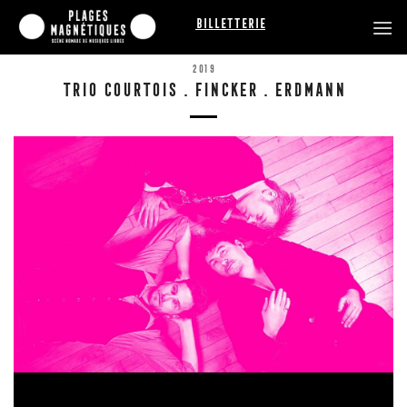
Passer
Billetterie
au
contenu
2019
TRIO COURTOIS . FINCKER . ERDMANN