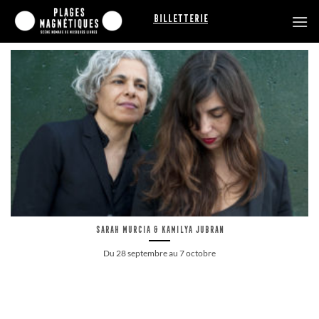
Passer
Billetterie
au
contenu
Sarah Murcia & Kamilya Jubran
Du 28 septembre au 7 octobre