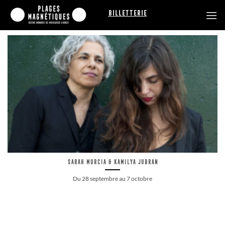
Passer
Billetterie
au
contenu
Sarah Murcia & Kamilya Jubran
Du 28 septembre au 7 octobre