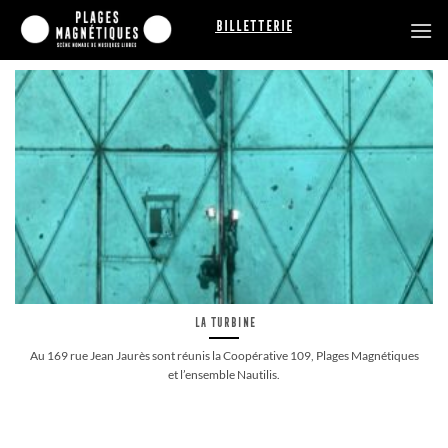
Passer
Billetterie
au
contenu
La Turbine
Au 169 rue Jean Jaurès sont réunis la Coopérative 109, Plages Magnétiques
et l’ensemble Nautilis.