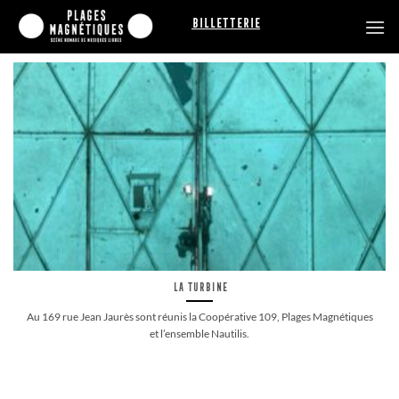
Passer
Billetterie
au
contenu
La Turbine
Au 169 rue Jean Jaurès sont réunis la Coopérative 109, Plages Magnétiques
et l’ensemble Nautilis.