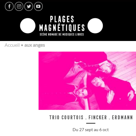
Passer
au
contenu
Accueil
•
aux anges
Trio Courtois . Fincker . Erdmann
Du 27 sept au 6 oct