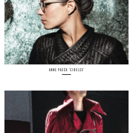
Anne Pacéo ‘Circles’