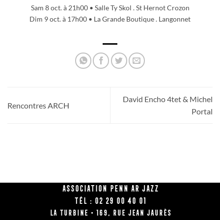
Sam 8 oct. à 21h00 • Salle Ty Skol . St Hernot Crozon
Dim 9 oct. à 17h00 • La Grande Boutique . Langonnet
David Encho 4tet & Michel
Rencontres ARCH
Portal
Association Penn Ar Jazz
Tél : 02 29 00 40 01
La Turbine • 169, rue Jean Jaurès