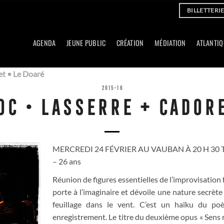
BILLETTERI
AGENDA
JEUNE PUBLIC
CRÉATION
MÉDIATION
ATLANTIQ
et • Le Doaré
2015-16
OC • LASSERRE + CADORE
MERCREDI 24 FÉVRIER AU VAUBAN À 20 H 30 Tarifs 
– 26 ans
Réunion de figures essentielles de l’improvisation f
porte à l’imaginaire et dévoile une nature secrète
feuillage dans le vent. C’est un haïku du poe
enregistrement. Le titre du deuxième opus « Sens r