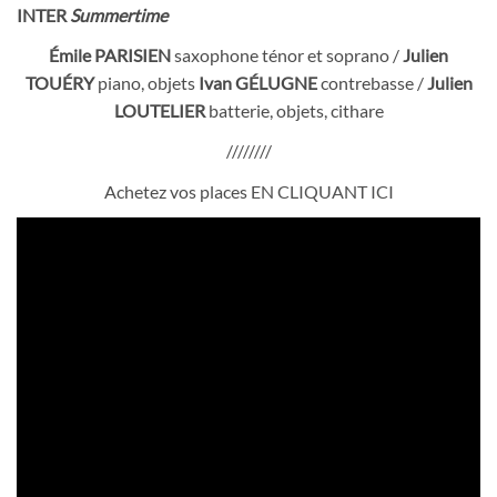
INTER
Summertime
Émile PARISIEN
saxophone ténor et soprano /
Julien
TOUÉRY
piano, objets
Ivan GÉLUGNE
contrebasse /
Julien
LOUTELIER
batterie, objets, cithare
////////
Achetez vos places
EN CLIQUANT ICI