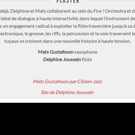
FLÖJTER
éjà, Delphine et Mats collaborent au sein du Fire ! Orchestra et 
déal de dialogue à haute interactivité, dans lequel l’instrument de
s un engagement radical à exploiter la flûte traversière jusqu’à sa 
lectronique, le groove, les riffs, la percussion et la voix traversent l
tuyaux se croisent dans une nouvelle histoire à haute tension.
Mats Gustafsson
saxophone
Delphine Joussein
flûte
Mats Gustafsson par Citizen Jazz
Site de Delphine Joussein