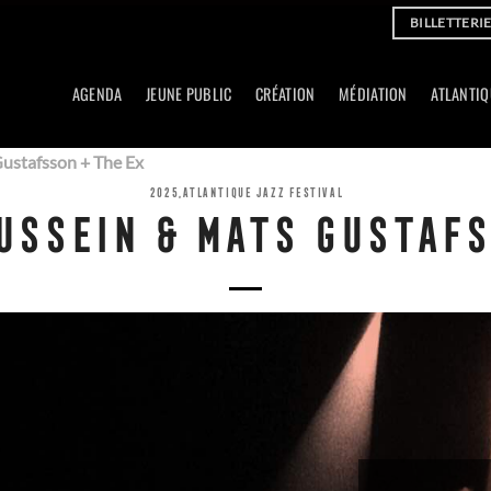
BILLETTERI
AGENDA
JEUNE PUBLIC
CRÉATION
MÉDIATION
ATLANTIQ
ustafsson + The Ex
2025
,
ATLANTIQUE JAZZ FESTIVAL
USSEIN & MATS GUSTAFS