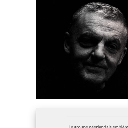
Le groupe néerlandais emblémat