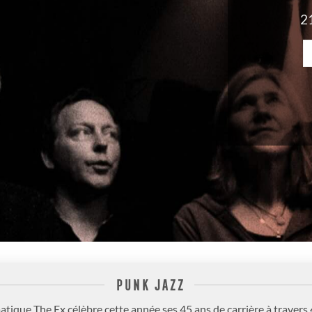
2
PUNK JAZZ
ique The Ex célèbre cette année ses 45 ans de carrière à travers 4