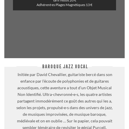
Tarif réduit 20 €
Adhérent·es Plages Magnétiques 13 €
BAROQUE JAZZ VOCAL
Initiée par David Chevallier, guitariste bercé dans son
enfance par l’écoute de polyphonies et de guitares
acoustiques, cette aventure a tout d’un Objet Musical
Non Identifié. Ultra-chevronné·e·s, les quatre artistes
partagent immodérément ce goût des autres qui les a,
selon les projets, propulsé·e·s dans des univers de jazz,
de musiques improvisées, de musique baroque,
médiévale et on en oublie … Sur le papier, cela pouvait
sembler téméraire de revisiter le génial Purcell,