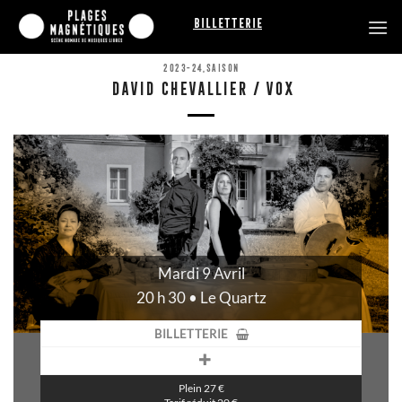
Passer
Billetterie
au
contenu
2023-24
,
SAISON
DAVID CHEVALLIER / VOX
Mardi 9 Avril
20 h 30 • Le Quartz
BILLETTERIE
Plein 27 €