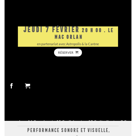
JEUDI 7 FÉVRIER
20 H 00 . LE
MAC ORLAN
en partenariat avec Astropolis & la Carène
RÉSERVER
sur place 16 € . prévente 15 € adhérent.es 13 € . étudiant.es 9 €
PERFORMANCE SONORE ET VISUELLE,