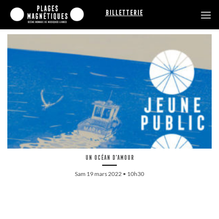
Passer
Billetterie
au
contenu
Un océan d’amour
Sam 19 mars 2022 • 10h30