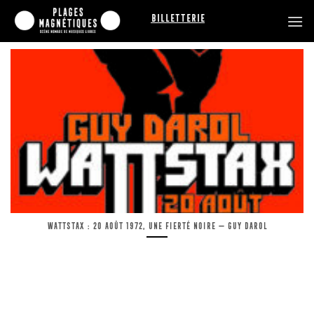
Passer
Billetterie
au
contenu
Wattstax : 20 août 1972, une fierté noire — Guy Darol