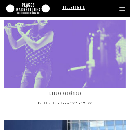
Passer
Billetterie
au
contenu
L’Heure Magnétique
Du 11 au 15 octobre 2021 • 12 h 00