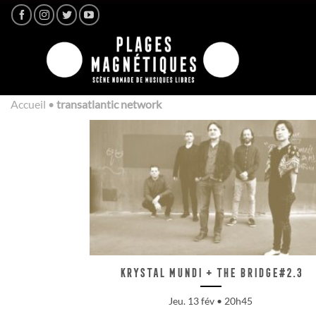
Passer
au
contenu
Accueil
•
transatlantic network
Krystal Mundi + The Bridge#2.3
Jeu. 13 fév • 20h45