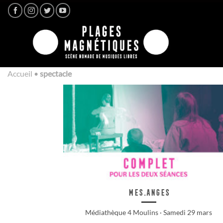
Passer
au
contenu
Accueil
•
spectacle
Mes.Anges
Médiathèque 4 Moulins · Samedi 29 mars