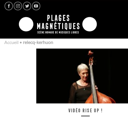
Passer
au
contenu
Accueil
•
relecq-kerhuon
Vidéo Rise up !