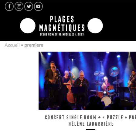
Passer
au
contenu
Accueil
•
premiere
Concert Single Room + « Puzzle » pa
Hélène Labarrière