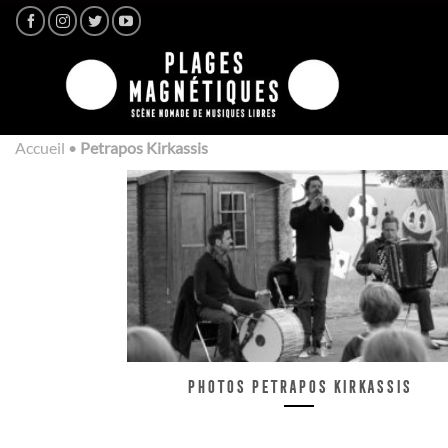
Passer
au
contenu
Accueil
•
Petrapos Kirkassis
Photos Petrapos Kirkassis