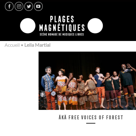
Passer
au
contenu
Accueil
•
Leila Martial
ÄKÄ Free Voices of Forest