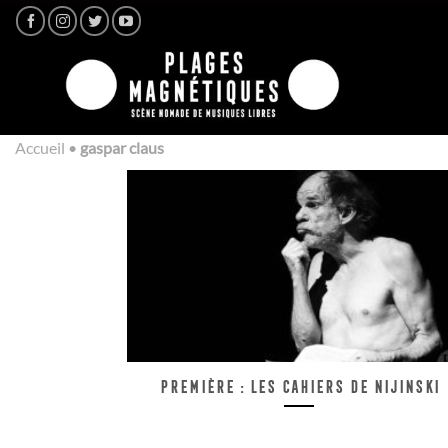
Passer
au
contenu
Accueil
•
gaspar claus
Première : Les cahiers de Nijinski