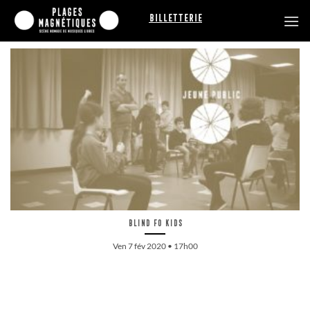
Passer
Billetterie
au
contenu
Blind fo Kids
Ven 7 fév 2020 • 17h00