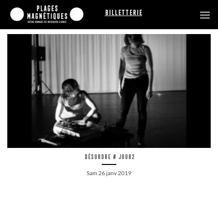
Passer
Billetterie
au
contenu
Désordre # jour2
Sam 26 janv 2019