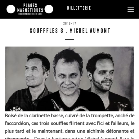
Passer
Billetterie
au
contenu
2016-17
SOUFFFLES 3 . MICHEL AUMONT
Boisé de la clarinette basse, cuivré de la trompette, anché de
l’accordéon, ces trois souffles flirtent avec l’ici et l’ailleurs, le
plus tard et le maintenant, dans une alchimie détonante et
résonnante…
Dans le
background
de Michel Aumont, il y a le