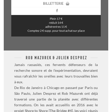
BILLETTERIE
Plein 17 €
réduit 14 €
adhérent·es 11 €
Comptez 2 € supp. pour tout achat sur place
ROB MAZUREK & JULIEN DESPREZ
Jamais rassasiés, ces fervents défenseurs de la
recherche sonore et de l’expérimentation, devraient
vous rafraîchir les oreilles avec leurs trouvailles bien
à eux.
De Rio de Janeiro à Chicago en passant par Paris ou
São Paulo, Julien Desprez et Rob Mazurek ont déjà
traversé une partie de la planète avec différentes
formations. On les avait accueillis en 2016 avec le
projet Shore to Shore [The Bridge #4], les voici réunis