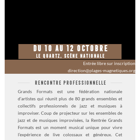
DU 10 AU 12 OCTOBRE
LE QUARTZ, SCÈNE NATIONALE
Entrée libre
sur inscription
direction@plages-magnetiques.org
RENCONTRE PROFESSIONNELLE
Grands Formats
est une fédération nationale
d’artistes qui réunit plus de 80 grands ensembles et
collectifs professionnels de jazz et musiques à
improviser. Coup de projecteur sur les ensembles de
jazz et de musiques improvisées, la Rentrée Grands
Formats est un moment musical unique pour vivre
l’expérience de live colossaux et généreux. Cet