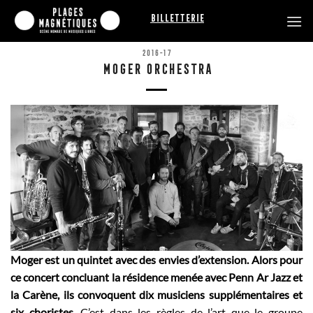
Passer
Billetterie
au
contenu
2016-17
MOGER ORCHESTRA
Moger est un quintet avec des envies d’extension. Alors pour
ce concert concluant la résidence menée avec Penn Ar Jazz et
la Carène, ils convoquent dix musiciens supplémentaires et
six choristes.
C’est dans les règles de l’art que le groupe