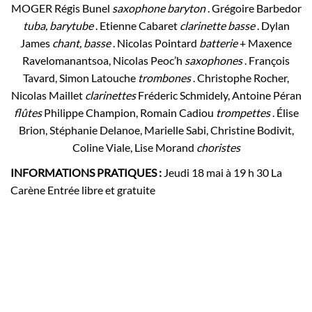
MOGER Régis Bunel
saxophone baryton
. Grégoire Barbedor
tuba, barytube
. Etienne Cabaret
clarinette basse
. Dylan
James
chant, basse
. Nicolas Pointard
batterie
+ Maxence
Ravelomanantsoa, Nicolas Peoc’h
saxophones
. François
Tavard, Simon Latouche
trombones
. Christophe Rocher,
Nicolas Maillet
clarinettes
Fréderic Schmidely, Antoine Péran
flûtes
Philippe Champion, Romain Cadiou
trompettes
. Élise
Brion, Stéphanie Delanoe, Marielle Sabi, Christine Bodivit,
Coline Viale, Lise Morand
choristes
INFORMATIONS PRATIQUES :
Jeudi 18 mai à 19 h 30
La
Carène
Entrée libre et gratuite