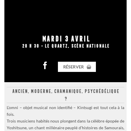
MARDI 3 AVRIL
20 H 30 • LE QUARTZ, SCÈNE NATIONALE
RÉSERVER
plein 18 € • réduit 13 €
ANCIEN, MODERNE, CHAMANIQUE, PSYCHÉDÉLIQUE
carte 12 € • carte+ 9 €
?
L’omni – objet musical non identifié – Kintsugi est tout cela à la
fois.
Trois musiciens habités nous plongent dans la célèbre épopée de
Yoshitsune, un chant millénaire peuplé d’histoires de Samouraïs,