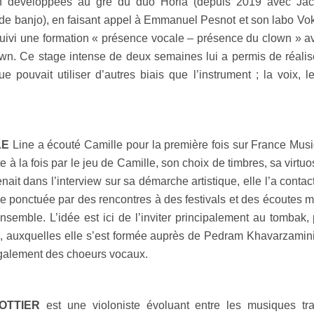
n développées au gré du duo Horla (depuis 2019 avec Jack T
 de banjo), en faisant appel à Emmanuel Pesnot et son labo Vok
uivi une formation « présence vocale – présence du clown » a
wn. Ce stage intense de deux semaines lui a permis de réalise
que pouvait utiliser d’autres biais que l’instrument ; la voix,
.
LE
Line a écouté Camille pour la première fois sur France Musiq
 à la fois par le jeu de Camille, son choix de timbres, sa virtuo
enait dans l’interview sur sa démarche artistique, elle l’a contac
e ponctuée par des rencontres à des festivals et des écoutes mut
nsemble. L’idée est ici de l’inviter principalement au tombak, 
e, auxquelles elle s’est formée auprès de Pedram Khavarzamin
 également des choeurs vocaux.
OTTIER
est une violoniste évoluant entre les musiques trad