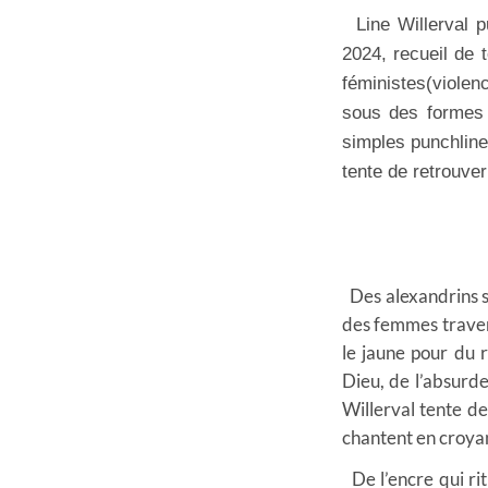
Line Willerval p
2024,
recueil de 
féministes
(violen
sous des forme
simples punchline
tente de retrouve
Des alexandrins s
des femmes travers
le jaune pour du 
Dieu, de l’absurde
Willerval tente de
chantent en croyan
De l’encre qui ri