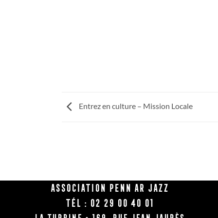
Entrez en culture – Mission Locale
Association Penn Ar Jazz
Tél : 02 29 00 40 01
La Turbine • 169, rue Jean Jaurès