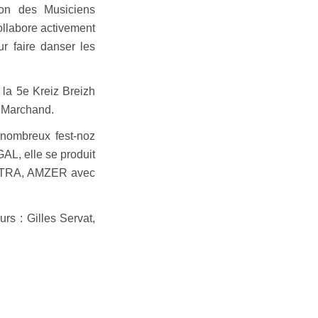
ion des Musiciens
ollabore activement
 faire danser les
 la 5e Kreiz Breizh
k Marchand.
 nombreux fest-noz
, elle se produit
STRA, AMZER avec
s : Gilles Servat,