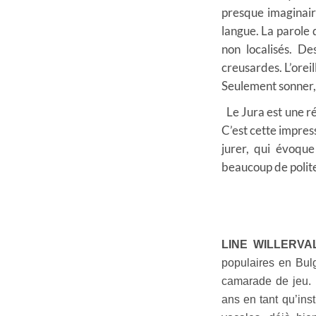
presque imaginair
langue. La parole q
non localisés. D
creusardes. L’oreil
Seulement sonner,
Le Jura est une r
C’est cette impres
jurer, qui évoque
beaucoup de polit
LINE WILLERVA
populaires en Bulga
camarade de jeu. 
ans en tant qu’ins