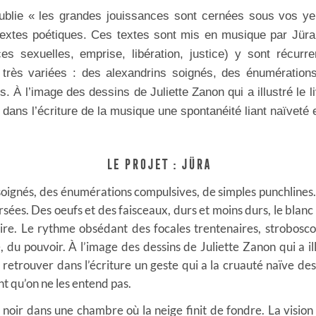
ublie « les grandes jouissances sont cernées sous vos ye
textes poétiques. Ces textes sont mis en musique par Jür
ces sexuelles, emprise, libération, justice) y sont récurr
s
très variées : des alexandrins soignés, des énumération
s. À l
’image des dessins de Juliette Zanon qui a illustré le li
r dans
l’écriture de la musique une spontanéité liant naïveté e
LE PROJET : JÜRA
oignés, des énumérations compulsives, de simples punchlines. L
ées. Des oeufs et des faisceaux, durs et moins durs, le blanc 
rire. Le rythme obsédant des focales trentenaires, stroboscop
, du pouvoir. À l’image des dessins de Juliette Zanon qui a illu
 retrouver dans l’écriture un geste qui a la cruauté naïve des
t qu’on ne les entend pas.
t noir dans une chambre où la neige finit de fondre. La visio