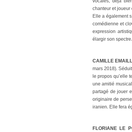
vocales, déjà bie
chanteur et joueur
Elle a également s
comédienne et clo
expression artisti
élargir son spectre
CAMILLE EMAIL
mars 2018). Séduite
le propos qu’elle t
une amitié musical
partagé de jouer e
originaire de pers
iranien. Elle fera
FLORIANE LE P