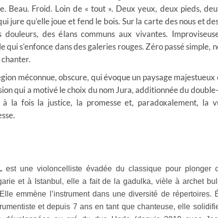
e. Beau. Froid. Loin de « tout ». Deux yeux, deux pieds, deux
ui jure qu’elle joue et fend le bois. Sur la carte des nous et d
es douleurs, des élans communs aux vivantes. Improviseuse
le qui s’enfonce dans des galeries rouges. Zéro passé simple, no
 chanter.
égion méconnue, obscure, qui évoque un paysage majestueux et
sion qui a motivé le choix du nom Jura, additionnée du double
 à la fois la justice, la promesse et, paradoxalement, la v
esse.
L
est une violoncelliste évadée du classique pour plonger 
rie et à Istanbul, elle a fait de la gadulka, vièle à archet bu
Elle emmène l’instrument dans une diversité de répertoires. 
trumentiste et depuis 7 ans en tant que chanteuse, elle solidi