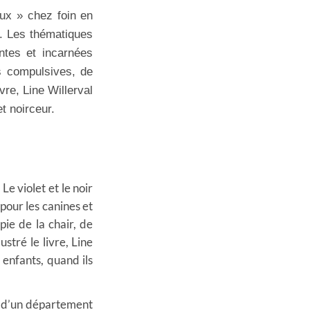
ux » chez foin en
a. Les thématiques
entes et incarnées
s compulsives, de
vre, Line Willerval
t noirceur.
e violet et le noir
pour les canines et
ie de la chair, de
stré le livre, Line
 enfants, quand ils
n d’un département