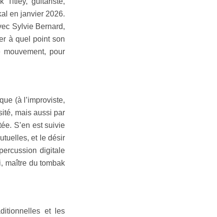
itley, guitariste,
al en janvier 2026.
vec Sylvie Bernard,
r à quel point son
 le mouvement, pour
ue (à l’improviste,
sité, mais aussi par
tée. S’en est suivie
uelles, et le désir
percussion digitale
i, maître du tombak
itionnelles et les