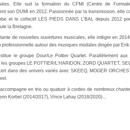
sées. Elle suit la formation du CFMI (Centre de Format
tient son DUMI en 2012.
Passionnée par la transmission, elle c
be et le collectif LES PIEDS DANS L’BAL depuis 2012 pour
oute la Bretagne.
ante de nouvelles ouvertures musicales, elle intègre en 2014
 professionnelle autour des musiques modales dirigée par Eri
stitue le groupe Dour/Le Pottier Quartet. Parallèlement aux
ec les groupes LE POTTIER/L’HARIDON, ZORD QUARTET, SEGAL
ncert dans des univers variés avec SKEEQ, MOGER ORCHE
rel.
 accompagne en trio ou quatuor à cordes de nombreux chanteur
enn Korbel (2014/2017), Vince Lahay (2018/2020)…