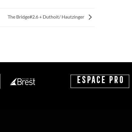
The Bridge#2.6 + Duthoit/ Hautzinger
ESPACE PRO