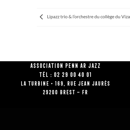
Lipazz trio & l’orchestre du collège du Viz
Association Penn Ar Jazz
Tél : 02 29 00 40 01
La Turbine • 169, rue Jean Jaurès
29200 BREST – FR