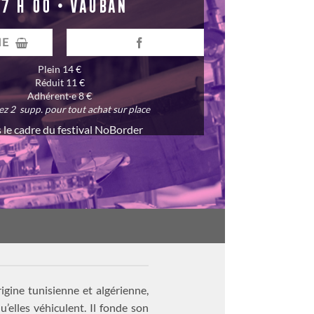
17 H 00 • VAUBAN
IE
Plein 14 €
Réduit 11 €
Adhérent·e 8 €
z 2 supp. pour tout achat sur place
 le cadre du festival NoBorder
igine tunisienne et algérienne,
’elles véhiculent. Il fonde son