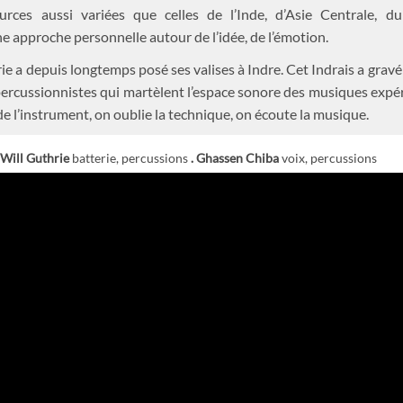
ources aussi variées que celles de l’Inde, d’Asie Centrale, 
 approche personnelle autour de l’idée, de l’émotion.
ie a depuis longtemps posé ses valises à Indre. Cet Indrais a grav
 percussionnistes qui martèlent l’espace sonore des musiques expér
e l’instrument, on oublie la technique, on écoute la musique.
Will Guthrie
batterie, percussions
.
Ghassen Chiba
voix, percussions