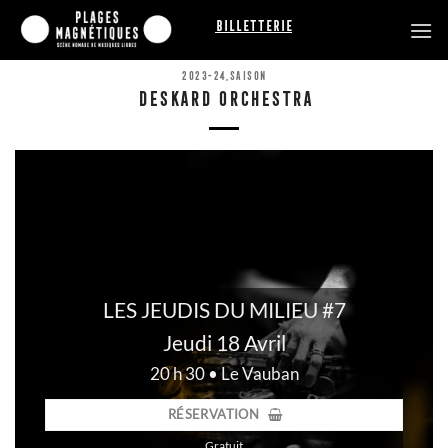
Passer
Billetterie
au
contenu
2023-24
,
SAISON
DESKARD ORCHESTRA
LES JEUDIS DU MILIEU #7
Jeudi 18 Avril
20 h 30 • Le Vauban
RÉSERVATION
Gratuit