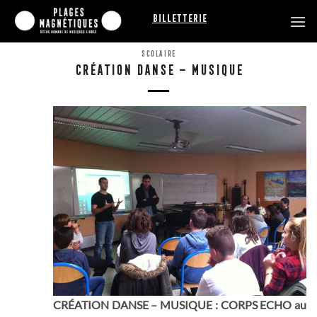
Passer
Billetterie
au
contenu
SCOLAIRE
CRÉATION DANSE – MUSIQUE
CRÉATION DANSE – MUSIQUE : CORPS ECHO
au