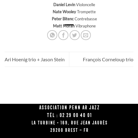
Daniel Levin
Violoncelle
Nate Wooley
Trompette
Peter Bitenc
Contrebasse
Matt Moran
Vibraphone
Ari Hoenig trio + Jason Stein
François Corneloup trio
Association Penn Ar Jazz
Tél : 02 29 00 40 01
La Turbine • 169, rue Jean Jaurès
29200 BREST – FR