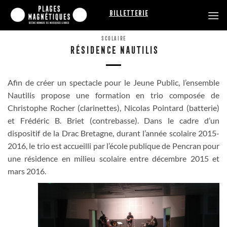
Passer
Billetterie
au
contenu
SCOLAIRE
RÉSIDENCE NAUTILIS
Afin de cré
er
un spectacle pour le Jeune Public, l’ensemble
Nautil
i
s propose une formation en trio composée de
Christophe Roche
r
(clarinettes), Nicolas Pointard (batterie)
et Frédéric B. Briet (contrebasse).
Dans le cadre d’un
dispositif de la Drac Bretagne,
durant l’année scolaire 2015-
2016, le trio est accueilli par l’école
publique
de Pencran pour
une résidence en milieu scolaire entre décembre 2015 et
mars 2016.